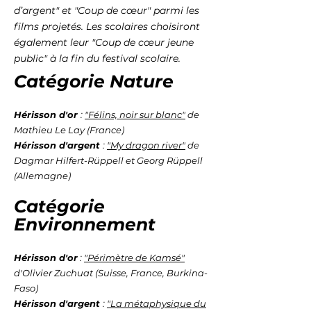
d’argent" et "Coup de cœur" parmi les
films projetés. Les scolaires choisiront
également leur "Coup de cœur jeune
public" à la fin du festival scolaire.
Catégorie Nature
H
érisson d'or
:
"Félins, noir sur blanc"
de
Mathieu Le Lay (France)
Hér
isson d'argent
:
"My dragon river"
de
Dagmar
Hilfert-Rüppell et Georg Rüppell
(Allemagne)
Ca
tégo
rie
Environnement
Hérisson d'or
:
"
Périmètre de Kamsé
"
d'Olivier Zuchuat (Suisse, France, Burkina-
Faso)
Hérisson d'argent
:
"La métaphysique du